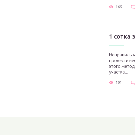
165
1 сотка 
Неправильна
провести н
этого мето
участка...
101