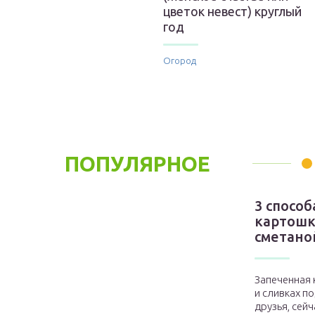
цветок невест) круглый
год
Огород
ПОПУЛЯРНОЕ
3 спосо
картошк
сметано
Запеченная 
и сливках п
друзья, сейча