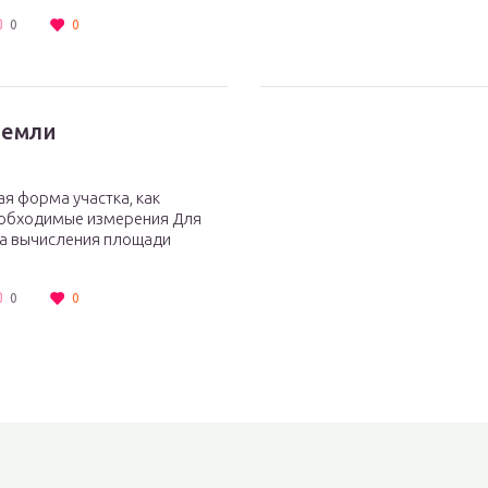
0
0
земли
я форма участка, как
еобходимые измерения Для
да вычисления площади
0
0