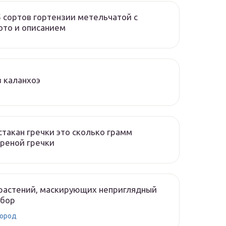
 сортов гортензии метельчатой с
ото и описанием
 каланхоэ
стакан гречки это сколько грамм
реной гречки
 растений, маскирующих неприглядный
абор
ород