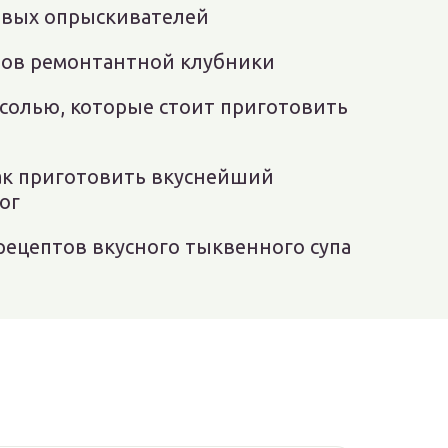
овых опрыскивателей
тов ремонтантной клубники
асолью, которые стоит приготовить
как приготовить вкуснейший
ог
рецептов вкусного тыквенного супа