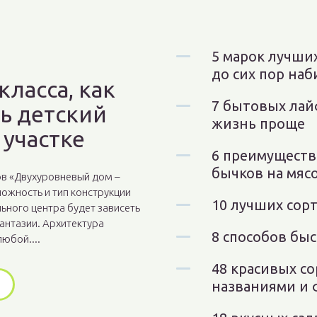
5 марок лучших
до сих пор на
класса, как
7 бытовых лай
ь детский
жизнь проще
 участке
6 преимуществ
бычков на мяс
в «Двухуровневый дом –
ожность и тип конструкции
10 лучших сорт
ьного центра будет зависеть
фантазии. Архитектура
8 способов быс
юбой....
48 красивых со
названиями и 