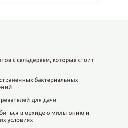
атов с сельдереем, которые стоит
остраненных бактериальных
ений
гревателей для дачи
биться в орхидею мильтонию и
их условиях