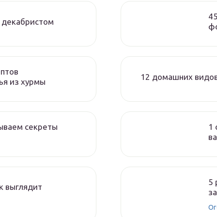
45
а декабристом
ф
ептов
12 домашних видов
ья из хурмы
рываем секреты
1 
ва
5
к выглядит
з
Ог