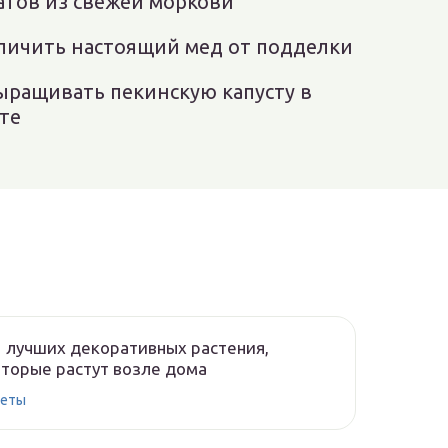
атов из свежей моркови
тличить настоящий мед от подделки
выращивать пекинскую капусту в
те
 лучших декоративных растения,
торые растут возле дома
еты