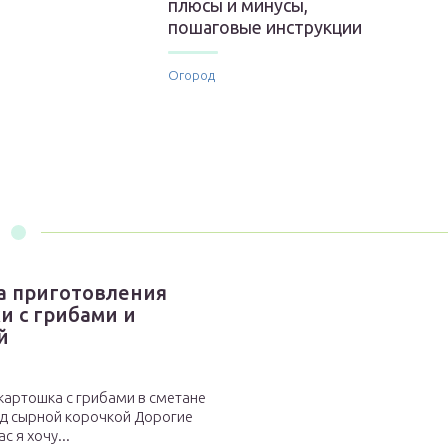
плюсы и минусы,
пошаговые инструкции
Огород
ба приготовления
и с грибами и
й
картошка с грибами в сметане
од сырной корочкой Дорогие
с я хочу...