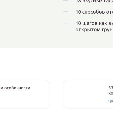
18 вкусных сал
10 способов о
10 шагов как 
открытом грун
 и особенности
33
ко
Цв