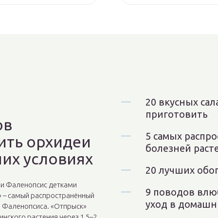
20 вкусных сал
приготовить
ов
5 самых распр
ить орхидеи
болезней раст
их условиях
20 лучших обо
и Фаленопсис детками
9 поводов влю
» – самый распространённый
уход в домашн
 Фаленопсиса. «Отпрыск»
инского растения через 1,5–2