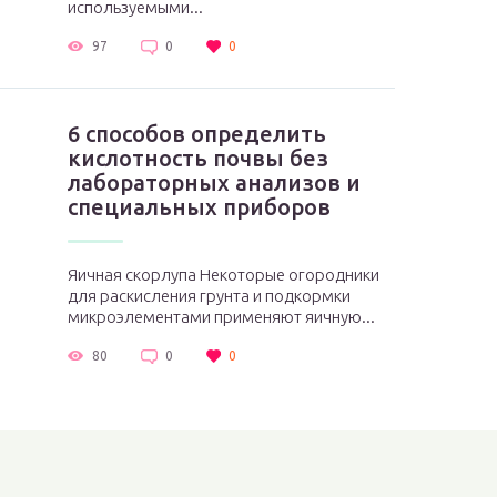
используемыми...
97
0
0
6 способов определить
кислотность почвы без
лабораторных анализов и
специальных приборов
Яичная скорлупа Некоторые огородники
для раскисления грунта и подкормки
микроэлементами применяют яичную...
80
0
0