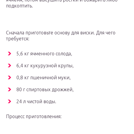
подкоптить.
Сначала приготовьте основу для виски. Для чего
требуется:
5,6 кг ячменного солода,
6,4 кг кукурузной крупы,
0,8 кг пшеничной муки,
80 г спиртовых дрожжей,
24 л чистой воды.
Процесс приготовления: