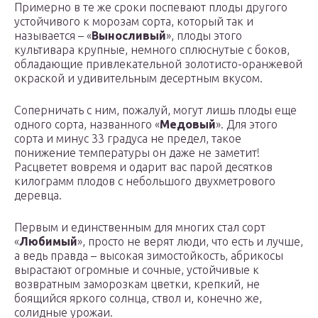
Примерно в те же сроки поспевают плоды другого
устойчивого к морозам сорта, который так и
называется – «
Выносливый
», плоды этого
культивара крупные, немного сплюснутые с боков,
обладающие привлекательной золотисто-оранжевой
окраской и удивительным десертным вкусом.
Соперничать с ним, пожалуй, могут лишь плоды еще
одного сорта, названного «
Медовый
». Для этого
сорта и минус 33 градуса не предел, такое
понижение температуры он даже не заметит!
Расцветет вовремя и одарит вас парой десятков
килограмм плодов с небольшого двухметрового
деревца.
Первым и единственным для многих стал сорт
«
Любимый
», просто не верят люди, что есть и лучше,
а ведь правда – высокая зимостойкость, абрикосы
вырастают огромные и сочные, устойчивые к
возвратным заморозкам цветки, крепкий, не
боящийся яркого солнца, ствол и, конечно же,
солидные урожаи.