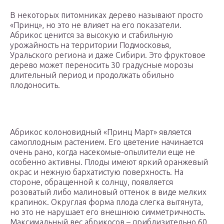
В некоторых питомниках дерево называют просто
«Принц», но это не влияет на его показатели.
Абрикос ценится за высокую и стабильную
урожайность на территории Подмосковья,
Уральского региона и даже Сибири. Это фруктовое
дерево может переносить 30 градусные морозы
длительный период и продолжать обильно
плодоносить.
Абрикос колоновидный «Принц Март» является
самоплодным растением. Его цветение начинается
очень рано, когда насекомые-опылители еще не
особенно активны. Плоды имеют яркий оранжевый
окрас и нежную бархатистую поверхность. На
стороне, обращенной к солнцу, появляется
розоватый либо малиновый оттенок в виде мелких
крапинок. Округлая форма плода слегка вытянута,
но это не нарушает его внешнюю симметричность.
Максимальный вес абрикосов – приблизительно 60