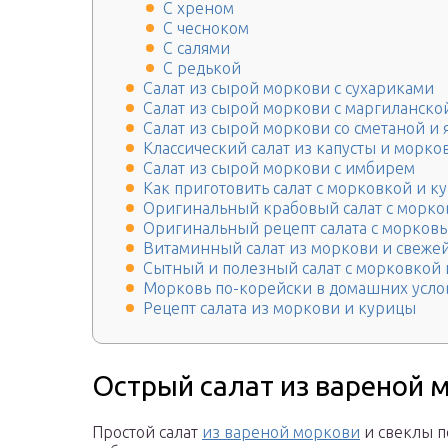
С хреном
С чесноком
С салями
С редькой
Салат из сырой моркови с сухариками
Салат из сырой моркови с маргиланско
Салат из сырой моркови со сметаной и
Классический салат из капусты и морков
Салат из сырой моркови с имбирем
Как приготовить салат с морковкой и к
Оригинальный крабовый салат с морк
Оригинальный рецепт салата с морков
Витаминный салат из моркови и свеже
Сытный и полезный салат с морковкой
Морковь по-корейски в домашних услов
Рецепт салата из моркови и курицы
Острый салат из вареной 
Простой салат
из вареной моркови
и свеклы п