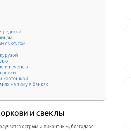
й редькой
 яйцом
и с уксусом
укурузой
овью
ью и печенью
й репки
 и картошкой
иях на зиму в банках
моркови и свеклы
олучается острым и пикантным, благодаря