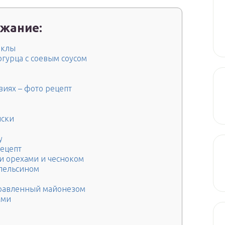
жание:
еклы
гурца с соевым соусом
иях – фото рецепт
йски
у
ецепт
и орехами и чесноком
апельсином
аправленный майонезом
ами