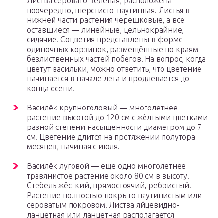
Листва серовато-зелёная, расположена
поочередно, шерстисто-паутинная. Листья в
нижней части растения черешковые, а все
оставшиеся — линейные, цельнокрайние,
сидячие. Соцветия представлены в форме
одиночных корзинок, размещённые по краям
безлиственных частей побегов. На вопрос, когда
цветут васильки, можно ответить, что цветение
начинается в начале лета и продлевается до
конца осени.
Василёк крупноголовый — многолетнее
растение высотой до 120 см с жёлтыми цветками
разной степени насыщенности диаметром до 7
см. Цветение длится на протяжении полутора
месяцев, начиная с июля.
Василёк луговой — еще одно многолетнее
травянистое растение около 80 см в высоту.
Стебель жёсткий, прямостоячий, ребристый.
Растение полностью покрыто паутинистым или
сероватым покровом. Листва яйцевидно-
ланцетная или ланцетная располагается