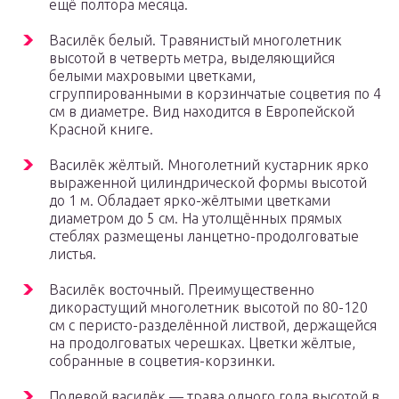
ещё полтора месяца.
Василёк белый. Травянистый многолетник
высотой в четверть метра, выделяющийся
белыми махровыми цветками,
сгруппированными в корзинчатые соцветия по 4
см в диаметре. Вид находится в Европейской
Красной книге.
Василёк жёлтый. Многолетний кустарник ярко
выраженной цилиндрической формы высотой
до 1 м. Обладает ярко-жёлтыми цветками
диаметром до 5 см. На утолщённых прямых
стеблях размещены ланцетно-продолговатые
листья.
Василёк восточный. Преимущественно
дикорастущий многолетник высотой по 80-120
см с перисто-разделённой листвой, держащейся
на продолговатых черешках. Цветки жёлтые,
собранные в соцветия-корзинки.
Полевой василёк — трава одного года высотой в