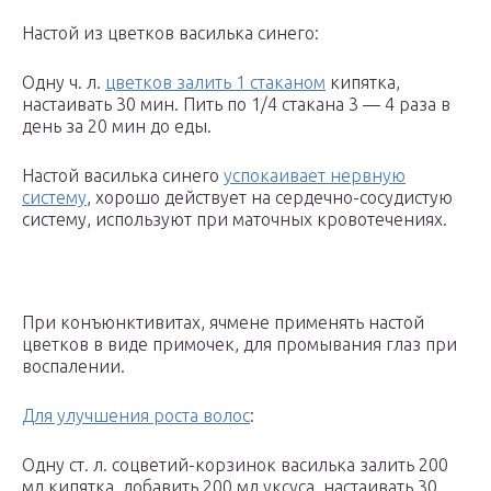
Настой из цветков василька синего:
Одну ч. л.
цветков залить 1 стаканом
кипятка,
настаивать 30 мин. Пить по 1/4 стакана 3 — 4 раза в
день за 20 мин до еды.
Настой василька синего
успокаивает нервную
систему
, хорошо действует на сердечно-сосудистую
систему, используют при маточных кровотечениях.
При конъюнктивитах, ячмене применять настой
цветков в виде примочек, для промывания глаз при
воспалении.
Для улучшения роста волос
:
Одну ст. л. соцветий-корзинок василька залить 200
мл кипятка, добавить 200 мл уксуса, настаивать 30