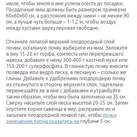
июле, чтобы земля в яме успела осесть до посадки.
Посадочные ямы должны быть размером примерно
60х60х60 см, а расстояния между ними – не менее 90
см, а лучше чуть больше – 1-1,2 м, чтобы воздух
между кустами циркулировал свободно.
Откиньте лопатой верхний плодородный слой
почвы, остальную почву выберите из ямы. Заложите
в яму 15-20 кг торфа, компоста или перепревшего
навоза, добавьте к нему 300-400 г костной муки или
150-200 г суперфосфата. В глинистую почву внесите
полведра или ведро песка, в песчаную – столько же
глины. Добавьте к удобрениям плодородную почву
из откинутого в сторону верхнего слоя, тщательно
перемешайте ее в яме с добавками и утрамбуйте
таким образом, чтобы яма была заполнена на 35 см.
Сверху насыпьте слой песка высотой 20-25 см. Затем
опустите корни саженца в яму, расправьте их и
засыпьте плодородной почвой так, чтобы
почки
замещения пиона оказались на
глубине 5 см.