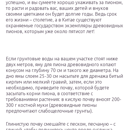
успешно, и вы сумеете хорошо ухаживать за пионом,
то расти и радовать вас, ваших детей и внуков
своими цветками он будет долгие годы. Ведь срок
его жизни – столетие, а в Китае существуют
охраняемые государством экземпляры древовидных
пионов, которым уже около пятисот лет!
Если грунтовые воды на вашем участке стоят ниже
двух метров, яму для пиона древовидного копают
конусом на глубину 70 см и такого же диаметра. На
дно ямы слоем 25-30 см насыпьте для дренажа битый
кирпич или мелкий гравий, затем, если это
необходимо, приведите почву, которой будете
засыпать корни пиона, в соответствие с
требованиями растения: в кислую почву вносят 200-
300 г костной муки (древовидные пионы
предпочитают слабощелочные грунты).
Глинистую почву смешайте с песком, песчаную – с
глиной, чтобы получилось нечто вроде суглинка.