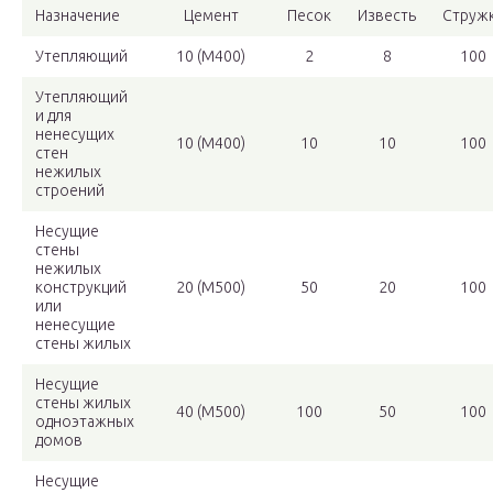
Назначение
Цемент
Песок
Известь
Струж
Утепляющий
10 (М400)
2
8
100
Утепляющий
и для
ненесущих
10 (М400)
10
10
100
стен
нежилых
строений
Несущие
стены
нежилых
конструкций
20 (М500)
50
20
100
или
ненесущие
стены жилых
Несущие
стены жилых
40 (М500)
100
50
100
одноэтажных
домов
Несущие