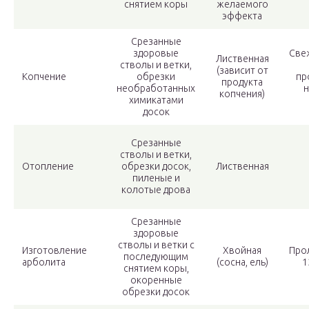
снятием коры
желаемого
эффекта
Срезанные
здоровые
Све
Лиственная
стволы и ветки,
(зависит от
Копчение
обрезки
пр
продукта
необработанных
н
копчения)
химикатами
досок
Срезанные
стволы и ветки,
Отопление
обрезки досок,
Лиственная
пиленые и
колотые дрова
Срезанные
здоровые
стволы и ветки с
Изготовление
Хвойная
Про
последующим
арболита
(сосна, ель)
1
снятием коры,
окоренные
обрезки досок