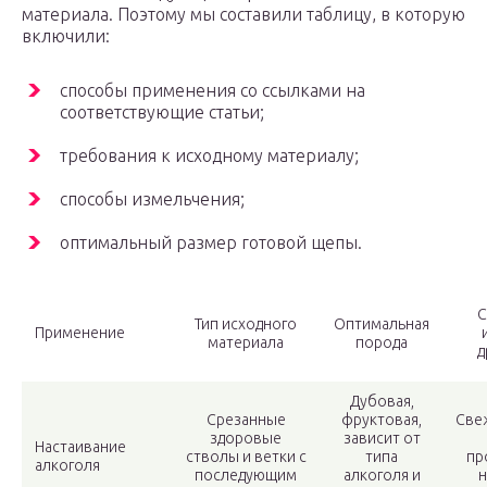
материала. Поэтому мы составили таблицу, в которую
включили:
способы применения со ссылками на
соответствующие статьи;
требования к исходному материалу;
способы измельчения;
оптимальный размер готовой щепы.
С
Тип исходного
Оптимальная
Применение
материала
порода
д
Дубовая,
Срезанные
фруктовая,
Све
здоровые
зависит от
Настаивание
стволы и ветки с
типа
пр
алкоголя
последующим
алкоголя и
н