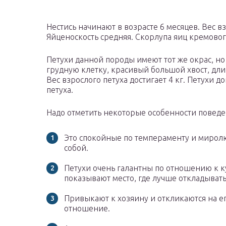
Нестись начинают в возрасте 6 месяцев. Вес вз
Яйценоскость средняя. Скорлупа яиц кремовог
Петухи данной породы имеют тот же окрас, 
грудную клетку, красивый большой хвост, дл
Вес взрослого петуха достигает 4 кг. Петухи д
петуха.
Надо отметить некоторые особенности поведе
Это спокойные по темпераменту и миролю
собой.
Петухи очень галантны по отношению к к
показывают место, где лучше откладывать
Привыкают к хозяину и откликаются на ег
отношение.