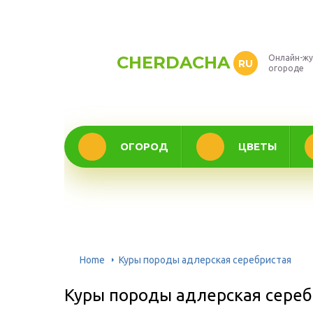
CHERDACHA
Онлайн-жу
RU
огороде
ОГОРОД
ЦВЕТЫ
Home
Куры породы адлерская серебристая
Куры породы адлерская сереб