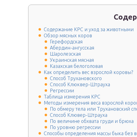
Содер
Содержание КРС и уход за животными
Обзор мясных коров
Герефордская
Абердин-ангусская
Шаролезская
Украинская мясная
Казахская белоголовая
Как определить вес взрослой коровы?
Способ Трухановского
Способ Клюквер-Штрауха
Регрессии
Таблица измерения КРС
Методы измерения веса взрослой кор
По обмеру тела или Трухановский сп
Способ Клювер-Штрауха
По величине обхвата груди и брюха
По уровню регрессии
Способы определения массы быка без в