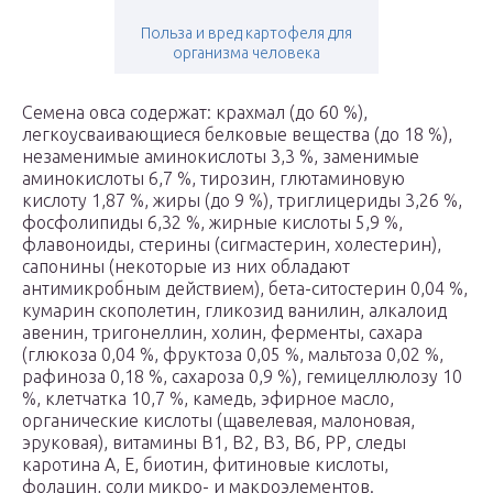
Польза и вред картофеля для
организма человека
Семена овса содержат: крахмал (до 60 %),
легкоусваивающиеся белковые вещества (до 18 %),
незаменимые аминокислоты 3,3 %, заменимые
аминокислоты 6,7 %, тирозин, глютаминовую
кислоту 1,87 %, жиры (до 9 %), триглицериды 3,26 %,
фосфолипиды 6,32 %, жирные кислоты 5,9 %,
флавоноиды, стерины (сигмастерин, холестерин),
сапонины (некоторые из них обладают
антимикробным действием), бета-ситостерин 0,04 %,
кумарин скополетин, гликозид ванилин, алкалоид
авенин, тригонеллин, холин, ферменты, сахара
(глюкоза 0,04 %, фруктоза 0,05 %, мальтоза 0,02 %,
рафиноза 0,18 %, сахароза 0,9 %), гемицеллюлозу 10
%, клетчатка 10,7 %, камедь, эфирное масло,
органические кислоты (щавелевая, малоновая,
эруковая), витамины В1, В2, В3, В6, РР, следы
каротина А, Е, биотин, фитиновые кислоты,
фолацин, соли микро- и макроэлементов.