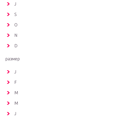
J
S
О
N
D
размер
J
F
M
M
J