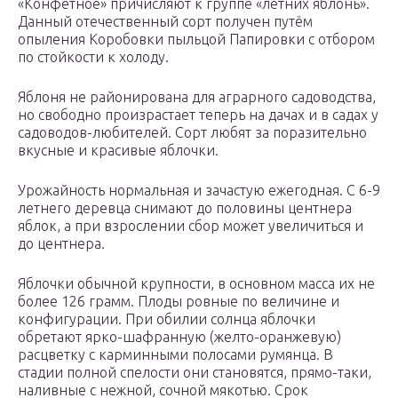
«Конфетное» причисляют к группе «летних яблонь».
Данный отечественный сорт получен путём
опыления Коробовки пыльцой Папировки с отбором
по стойкости к холоду.
Яблоня не районирована для аграрного садоводства,
но свободно произрастает теперь на дачах и в садах у
садоводов-любителей. Сорт любят за поразительно
вкусные и красивые яблочки.
Урожайность нормальная и зачастую ежегодная. С 6-9
летнего деревца снимают до половины центнера
яблок, а при взрослении сбор может увеличиться и
до центнера.
Яблочки обычной крупности, в основном масса их не
более 126 грамм. Плоды ровные по величине и
конфигурации. При обилии солнца яблочки
обретают ярко-шафранную (желто-оранжевую)
расцветку с карминными полосами румянца. В
стадии полной спелости они становятся, прямо-таки,
наливные с нежной, сочной мякотью. Срок