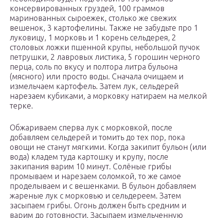
консервированных груздей, 100 граммов
маринованных сыроежек, столько же свежих
вешенок, 3 картофелины. Также не забудьте про 1
луковицу, 1 морковь и 1 корень сельдерея, 2
столовых ложки пшенной крупы, небольшой пучок
петрушки, 2 лавровых листика, 5 горошин черного
перца, соль по вкусу и полтора литра бульона
(мясного) или просто воды. Сначала очищаем и
измельчаем картофель. Затем лук, сельдерей
нарезаем кубиками, а морковку натираем на мелкой
терке.
Обжариваем сперва лук с морковкой, после
добавляем сельдерей и томить до тех пор, пока
овощи не станут мягкими. Когда закипит бульон (или
вода) кладем туда картошку и крупу, после
закипания варим 10 минут. Солёные грибы
промываем и нарезаем соломкой, то же самое
проделываем и с вешенками. В бульон добавляем
жареные лук с морковью и сельдереем. Затем
засыпаем грибы. Огонь должен быть средним и
варим до готовности. Засыпаем измельченную