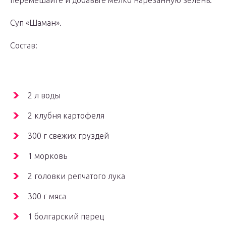
перемешайте и добавьте мелко нарезанную зелень.
Суп «Шаман».
Состав:
2 л воды
2 клубня картофеля
300 г свежих груздей
1 морковь
2 головки репчатого лука
300 г мяса
1 болгарский перец