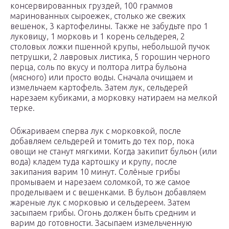
консервированных груздей, 100 граммов
маринованных сыроежек, столько же свежих
вешенок, 3 картофелины. Также не забудьте про 1
луковицу, 1 морковь и 1 корень сельдерея, 2
столовых ложки пшенной крупы, небольшой пучок
петрушки, 2 лавровых листика, 5 горошин черного
перца, соль по вкусу и полтора литра бульона
(мясного) или просто воды. Сначала очищаем и
измельчаем картофель. Затем лук, сельдерей
нарезаем кубиками, а морковку натираем на мелкой
терке.
Обжариваем сперва лук с морковкой, после
добавляем сельдерей и томить до тех пор, пока
овощи не станут мягкими. Когда закипит бульон (или
вода) кладем туда картошку и крупу, после
закипания варим 10 минут. Солёные грибы
промываем и нарезаем соломкой, то же самое
проделываем и с вешенками. В бульон добавляем
жареные лук с морковью и сельдереем. Затем
засыпаем грибы. Огонь должен быть средним и
варим до готовности. Засыпаем измельченную