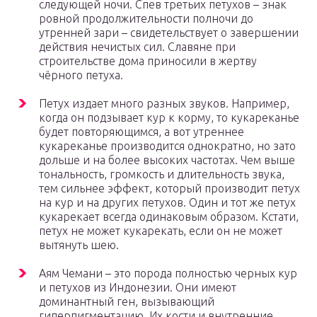
следующей ночи. Спев третьих петухов – знак
ровной продолжительности полночи до
утренней зари – свидетельствует о завершении
действия нечистых сил. Славяне при
строительстве дома приносили в жертву
чёрного петуха.
Петух издает много разных звуков. Например,
когда он подзывает кур к корму, то кукареканье
будет повторяющимся, а вот утреннее
кукареканье производится однократно, но зато
дольше и на более высоких частотах. Чем выше
тональность, громкость и длительность звука,
тем сильнее эффект, который производит петух
на кур и на других петухов. Один и тот же петух
кукарекает всегда одинаковым образом. Кстати,
петух не может кукарекать, если он не может
вытянуть шею.
Аям Чемани – это порода полностью черных кур
и петухов из Индонезии. Они имеют
доминантный ген, вызывающий
гиперпигментацию. Их кости и внутренние