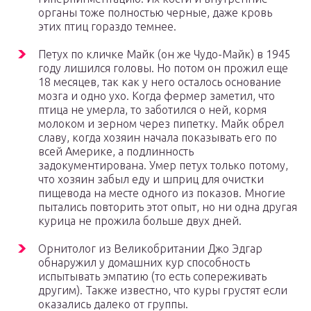
органы тоже полностью черные, даже кровь
этих птиц гораздо темнее.
Петух по кличке Майк (он же Чудо-Майк) в 1945
году лишился головы. Но потом он прожил еще
18 месяцев, так как у него осталось основание
мозга и одно ухо. Когда фермер заметил, что
птица не умерла, то заботился о ней, кормя
молоком и зерном через пипетку. Майк обрел
славу, когда хозяин начала показывать его по
всей Америке, а подлинность
задокументирована. Умер петух только потому,
что хозяин забыл еду и шприц для очистки
пищевода на месте одного из показов. Многие
пытались повторить этот опыт, но ни одна другая
курица не прожила больше двух дней.
Орнитолог из Великобритании Джо Эдгар
обнаружил у домашних кур способность
испытывать эмпатию (то есть сопереживать
другим). Также известно, что куры грустят если
оказались далеко от группы.