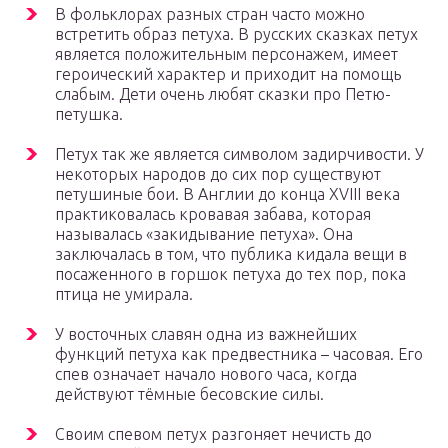
В фольклорах разных стран часто можно
встретить образ петуха. В русских сказках петух
является положительным персонажем, имеет
героический характер и приходит на помощь
слабым. Дети очень любят сказки про Петю-
петушка.
Петух так же является символом задирчивости. У
некоторых народов до сих пор существуют
петушиные бои. В Англии до конца XVIII века
практиковалась кровавая забава, которая
называлась «закидывание петуха». Она
заключалась в том, что публика кидала вещи в
посаженного в горшок петуха до тех пор, пока
птица не умирала.
У восточных славян одна из важнейших
функций петуха как предвестника – часовая. Его
спев означает начало нового часа, когда
действуют тёмные бесовские силы.
Своим спевом петух разгоняет нечисть до