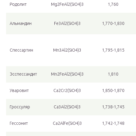
Родолит
Mg
2
FeAl
2
(SiO
4
)
3
1,760
Альмандин
Fe
3
Al
2
(SiO
4
)
3
1,770-1,830
Спессартин
Mn
3
Al
2
(SiO
4
)
3
1,795-1,815
Эсспессандит
Mn
2
FeAl
2
(SiO
4
)
3
1,810
Уваровит
Са
2
Cr
2
(SiO
4
)
3
1,850-1,870
Гроссуляр
Са
3
Al
2
(SiO
4
)
3
1,738-1,745
Гессонит
Ca
2
AlFe(SiO
4
)
3
1,742-1,748