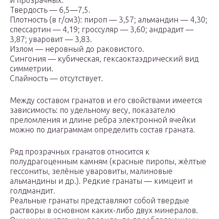
и прозрачных.
Твердость — 6,5—7,5.
Плотность (в г/см3): пироп — 3,57; альмандин — 4,30;
спессартин — 4,19; гроссуляр — 3,60; андрадит —
3,87; уваровит — 3,83.
Излом — неровный до раковистого.
Сингония — кубическая, гексаоктаэдрический вид
симметрии.
Спайность — отсутствует.
Между составом гранатов и его свойствами имеется
зависимость: по удельному весу, показателю
преломления и длине ребра электронной ячейки
можно по диаграммам определить состав граната.
Ряд прозрачных гранатов относится к
полудрагоценным камням (красные пиропы, жёлтые
гессониты, зелёные уваровиты, малиновые
альмандины и др.). Редкие гранаты — кимцеит и
голдмандит.
Реальные гранаты представляют собой твердые
растворы в основном каких-либо двух минералов.