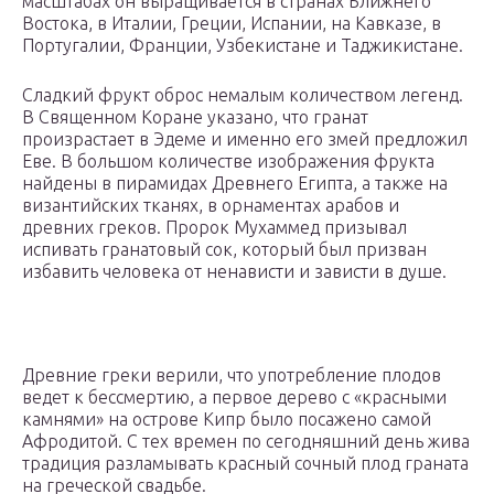
масштабах он выращивается в странах Ближнего
Востока, в Италии, Греции, Испании, на Кавказе, в
Португалии, Франции, Узбекистане и Таджикистане.
Сладкий фрукт оброс немалым количеством легенд.
В Священном Коране указано, что гранат
произрастает в Эдеме и именно его змей предложил
Еве. В большом количестве изображения фрукта
найдены в пирамидах Древнего Египта, а также на
византийских тканях, в орнаментах арабов и
древних греков. Пророк Мухаммед призывал
испивать гранатовый сок, который был призван
избавить человека от ненависти и зависти в душе.
Древние греки верили, что употребление плодов
ведет к бессмертию, а первое дерево с «красными
камнями» на острове Кипр было посажено самой
Афродитой. С тех времен по сегодняшний день жива
традиция разламывать красный сочный плод граната
на греческой свадьбе.