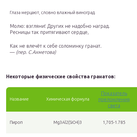
Глаза мерцают, словно влажный виноград.
Молю: взгляни! Других не надобно наград.
Ресницы так притягивают сердце,
Как не влечёт к себе соломинку гранат.
—
(пер. С.Ахметова)
Некоторые физические свойства гранатов:
Показатель
Название
Химическая формула
преломления
света
Пироп
Mg
3
Al
2
(SiO
4
)
3
1,705-1.785