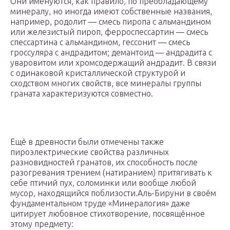
Они именуются, как правило, по преобладающему
минералу, но иногда имеют собственные названия,
например, родолит — смесь пиропа с альмандином
или железистый пироп, ферроспессартин — смесь
спессартина с альмандином, гессонит — смесь
гроссуляра с андрадитом; демантоид — андрадита с
уваровитом или хромсодержащий андрадит. В связи
с одинаковой кристаллической структурой и
сходством многих свойств, все минералы группы
граната характеризуются совместно.
Ещё в древности были отмечены также
пироэлектрические свойства различных
разновидностей гранатов, их способность после
разогревания трением (натиранием) притягивать к
себе птичий пух, соломинки или вообще любой
мусор, находящийся поблизости.Аль-Бируни в своём
фундаментальном труде «Минералогия» даже
цитирует любовное стихотворение, посвящённое
этому предмету: