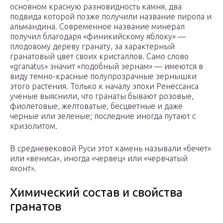
основном красную разновидность камня, два
подвида которой позже получили название пиропа и
альмандина. Современное название минерал
получил благодаря «финикийскому яблоку» —
плодовому дереву гранату, за характерный
гранатовый цвет своих кристаллов. Само слово
«granatus» значит «подобный зернам» — имеются в
виду темно-красные полупрозрачные зернышки
этого растения. Только к началу эпохи Ренессанса
ученые выяснили, что гранаты бывают розовые,
фиолетовые, желтоватые, бесцветные и даже
черные или зеленые; последние иногда путают с
хризолитом.
В средневековой Руси этот камень называли «бечет»
или «вениса», иногда «червец» или «червчатый
яхонт».
Химический состав и свойства
гранатов