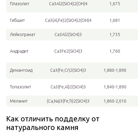
Плазолит
Са
3
Al
2
(SiO
4
)
2
(ОН)
4
1,675
Гибшит
Са
3
(Al,Fe)
2
(SiO
4
)
2
(ОН)
4
1,681
Лейкогранат
Ca
3
Al
2
(SiO
4
)
3
1,735
Андрадит
Ca
3
Fe
2
(SiO
4
)
3
1,760
Демантоид
Ca
3
(Fe,Cr)
2
(SiO
4
)
3
1,880-1,890
Топазолит
Ca
3
(Fe,Al)
2
(SiO
4
)
3
1,840-1,890
Меланит
(Ca,Na)
3
(Fe,Ti)
2
(SiO
4
)
3
1,860-2,010
Как отличить подделку от
натурального камня