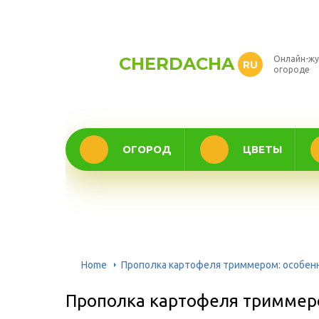
CHERDACHA
Онлайн-жу
RU
огороде
ОГОРОД
ЦВЕТЫ
Home
Прополка картофеля триммером: особенн
Прополка картофеля триммер