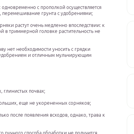
 одновременно с прополкой осуществляется
 перемешивание грунта с удобрениями;
рняки растут очень медленно впоследствии: к
ой в триммерной головке растительность не
аву нет необходимости уносить с грядки
м удобрением и отличным мульчирующим
, глинистых почвах;
ольших, еще не укорененных сорняков;
ко после появления всходов, однако, трава к
о ручного способа обработки не получится.