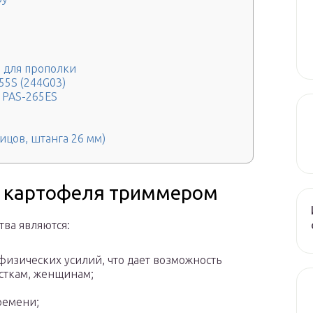
 для прополки
55S (244G03)
с PAS-265ES
лицов, штанга 26 мм)
и картофеля триммером
тва являются:
физических усилий, что дает возможность
сткам, женщинам;
ремени;