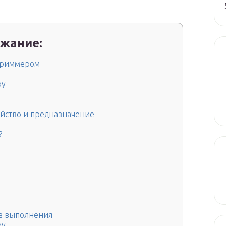
а
жание:
триммером
ру
ойство и предназначение
?
а выполнения
ру