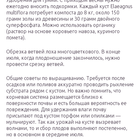
Удобрения для гумми. С приходом весны нужно
ежегодно вносить подкормки. Каждый куст Elaeagnus
multiflora потребует компоста до 8 кг, около 150
грамм золы из древесины и 30 грамм двойного
суперфосфата. Можно использовать органику
(раствор на основе коровьего навоза, куриного
помета).
Обрезка ветвей лоха многоцветкового. В конце
июля, когда плодоношение закончилось, нужно
провести срезку ветвей.
Общие советы по выращиванию. Требуется после
осадков или поливов аккуратно проводить рыхление
субстрата рядом с кустом. Но важно помнить, что
корневая система размещается близко к
поверхности почвы и есть большая вероятность ее
повреждения. Для удержания влаги почву
присыпают под кустом торфом или опилками —
мульчируют. Так как урожай на кусте вызревает
волнами, то и сбор плодов выполняют постепенно,
но в основном в середине июля.