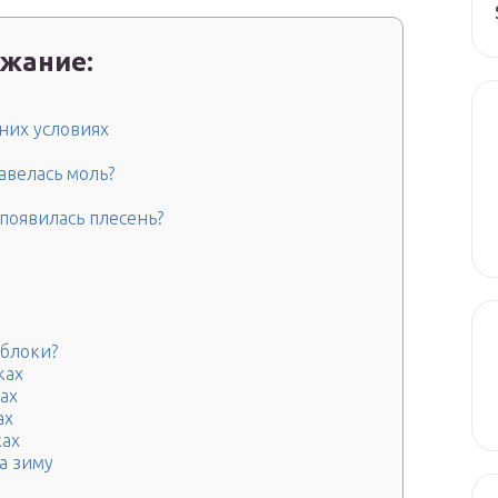
жание:
них условиях
завелась моль?
 появилась плесень?
яблоки?
ках
ах
ах
ках
а зиму