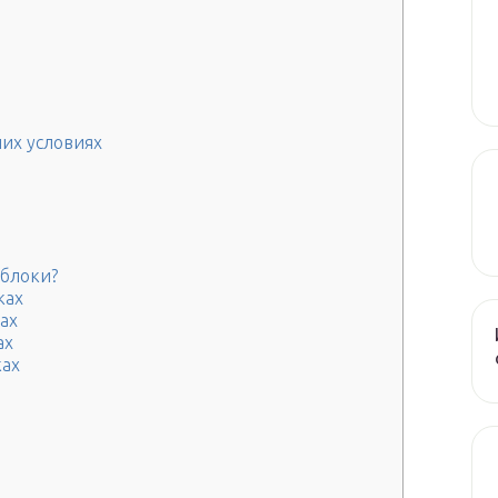
их условиях
яблоки?
ках
ах
ах
ках