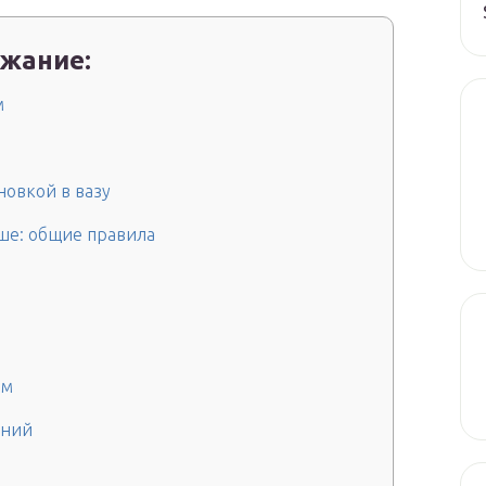
жание:
м
новкой в вазу
ьше: общие правила
им
ений