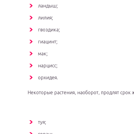
ландыш;
лилия;
гвоздика;
гиацинт;
мак;
нарцисс;
орхидея.
Некоторые растения, наоборот, продлят срок 
туя;