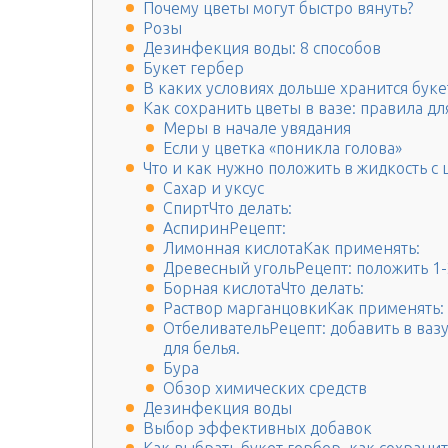
Почему цветы могут быстро вянуть?
Розы
Дезинфекция воды: 8 способов
Букет гербер
В каких условиях дольше хранится буке
Как сохранить цветы в вазе: правила дл
Меры в начале увядания
Если у цветка «поникла голова»
Что и как нужно положить в жидкость с
Сахар и уксус
СпиртЧто делать:
АспиринРецепт:
Лимонная кислотаКак применять:
Древесный угольРецепт: положить 1-2
Борная кислотаЧто делать:
Раствор марганцовкиКак применять:
ОтбеливательРецепт: добавить в вазу
для белья.
Бура
Обзор химических средств
Дезинфекция воды
Выбор эффективных добавок