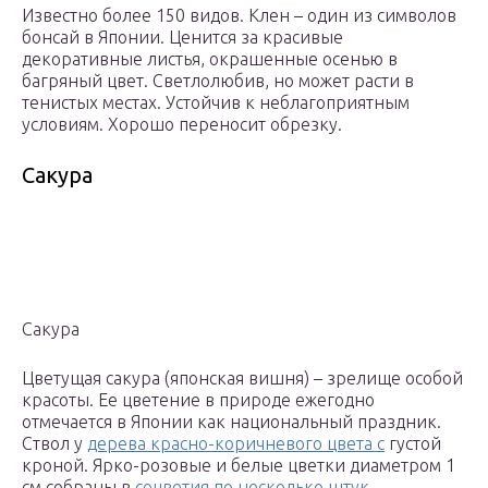
Известно более 150 видов. Клен – один из символов
бонсай в Японии. Ценится за красивые
декоративные листья, окрашенные осенью в
багряный цвет. Светлолюбив, но может расти в
тенистых местах. Устойчив к неблагоприятным
условиям. Хорошо переносит обрезку.
Сакура
Сакура
Цветущая сакура (японская вишня) – зрелище особой
красоты. Ее цветение в природе ежегодно
отмечается в Японии как национальный праздник.
Ствол у
дерева красно-коричневого цвета с
густой
кроной. Ярко-розовые и белые цветки диаметром 1
см собраны в
соцветия по несколько штук
.