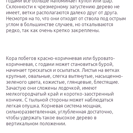
годами все больше напоминает купол или шар.
Склонности к чрезмерному загустению дерево не
имеет, ветки располагаются далеко друг от друга.
Несмотря на то, что они отходят от ствола под острым
углом в большинстве случаев, но откалываются
редко, так как очень крепко закреплены.
Кора побегов красно-коричневая или буровато-
коричневая, с годами может становиться бурой,
начинает трескаться и осыпаться. Листья на ветках
крупные, овальные, слегка вытянутые, насыщенно-
зеленого цвета, кожистые, глянцевые, блестящие.
Зачастую они сложены лодочкой, имеют
мелкогородчатый край и коротко-заостренный
кончик. С тыльной стороны может наблюдаться
легкая опушка. Корневая система мощная,
сильноразветвленная, углубленная достаточно,
чтобы удержать такое высокое дерево в
вертикальном положении.