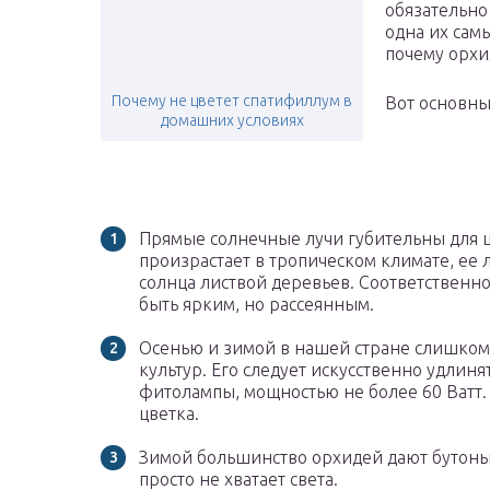
обязательно
одна их сам
почему орхид
Почему не цветет спатифиллум в
Вот основны
домашних условиях
Прямые солнечные лучи губительны для цв
произрастает в тропическом климате, ее 
солнца листвой деревьев. Соответственн
быть ярким, но рассеянным.
Осенью и зимой в нашей стране слишком 
культур. Его следует искусственно удлин
фитолампы, мощностью не более 60 Ватт. 
цветка.
Зимой большинство орхидей дают бутоны,
просто не хватает света.