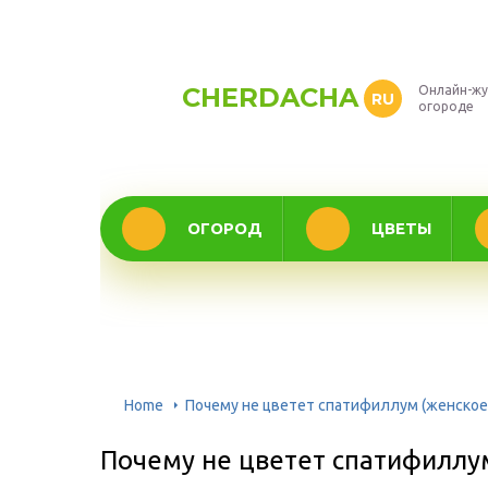
CHERDACHA
Онлайн-жу
RU
огороде
ОГОРОД
ЦВЕТЫ
Home
Почему не цветет спатифиллум (женское 
Почему не цветет спатифиллум