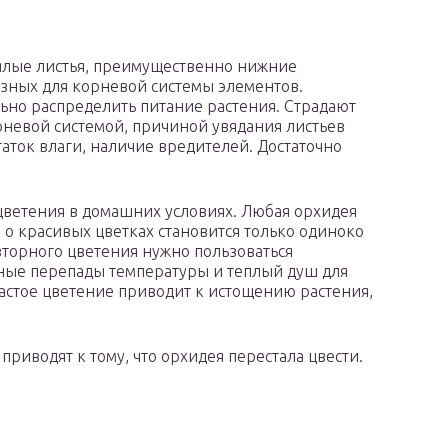
вялые листья, преимущественно нижние
езных для корневой системы элементов.
но распределить питание растения. Страдают
рневой системой, причиной увядания листьев
аток влаги, наличие вредителей. Достаточно
цветения в домашних условиях. Любая орхидея
 о красивых цветках становится только одиноко
вторного цветения нужно пользоваться
чные перепады температуры и теплый душ для
частое цветение приводит к истощению растения,
риводят к тому, что орхидея перестала цвести.