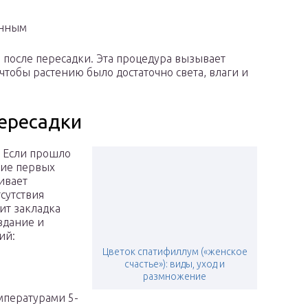
янным
 после пересадки. Эта процедура вызывает
 чтобы растению было достаточно света, влаги и
пересадки
? Если прошло
ение первых
ивает
сутствия
ит закладка
здание и
ий:
Цветок спатифиллум («женское
счастье»): виды, уход и
размножение
мпературами 5-