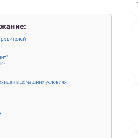
жание:
вредителей
дит?
ис?
рхидея в домашних условиях
я