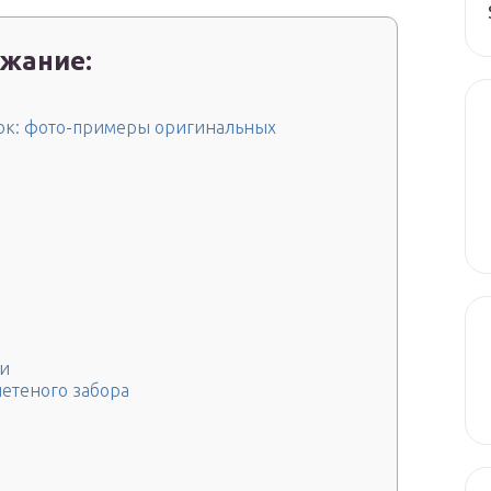
жание:
сок: фото-примеры оригинальных
ми
летеного забора