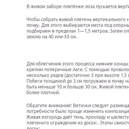
В живом заборе-плетёнке лоза пускается верт
Чтобы собрать живой плетень вертикального н
почву. Для этого выбираются места под опорн
подбираем в пределах 1—1,5 метров. Затем о
землю на 40 или 50 см.
Для облегчения этого процесса нижние концы 
крепим поперечные лаги. С помощью проволок
несколько рядов (достаточно 3 при высоте 1,5
Побеги толщиной до 3 см погружаем в почву н
быть меньше 10 и больше 30 см. Живой плетен
более плотной.
Обратите внимание! Веточки следует размеща
потребности было проще изменять композици
Живая изгородь даёт тень, прохладу и шелест
плетеного ограждения из досок:. Этапы самос
досок: