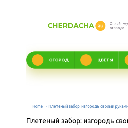
CHERDACHA
Онлайн-жу
RU
огороде
ОГОРОД
ЦВЕТЫ
Home
Плетеный забор: изгородь своими рукам
Плетеный забор: изгородь св