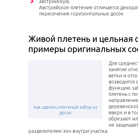
австрийскую.
Австрийское плетение отличается декора
пересечения горизонтальных досок
Живой плетень и цельная о
примеры оригинальных с
Для среднес
занятие отн
ветки и отсо
возводится 
функцию заб
плетень с п
направления
деревенской 
Как сделать плетеный забор из
вверх и в т
досок
обрезают ил
не защищает
разделителем зон внутри участка.