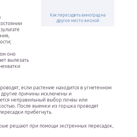
Как пересадить виноград на
и
другое место весной
состоянии
езультате
ния,
ости;
ром оно
ает вылезать
 нехватки
проводят, если растение находится в угнетенном
се другие причины исключены и
ется неправильный выбор почвы или
костью. После выемки из горшка проводят
пересадки прибегнуть.
орые решают при помощи экстренных пересадок,