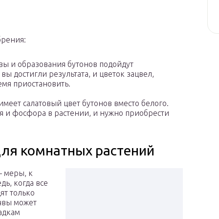
брения:
твы и образования бутонов подойдут
вы достигли результата, и цветок зацвел,
емя приостановить.
 имеет салатовый цвет бутонов вместо белого.
ия и фосфора в растении, и нужно приобрести
для комнатных растений
 меры, к
ь, когда все
ят только
очвы может
адкам