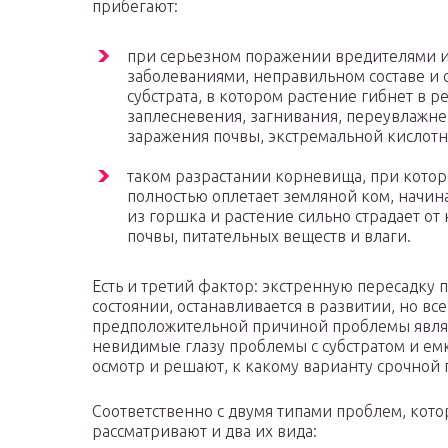
прибегают:
при серьезном поражении вредителями 
заболеваниями, неправильном составе и 
субстрата, в котором растение гибнет в р
заплесневения, загнивания, переувлажне
заражения почвы, экстремальной кислотн
таком разрастании корневища, при кото
полностью оплетает земляной ком, начин
из горшка и растение сильно страдает от
почвы, питательных веществ и влаги.
Есть и третий фактор: экстренную пересадку 
состоянии, останавливается в развитии, но в
предположительной причиной проблемы явля
невидимые глазу проблемы с субстратом и ем
осмотр и решают, к какому варианту срочной 
Соответственно с двумя типами проблем, кот
рассматривают и два их вида: