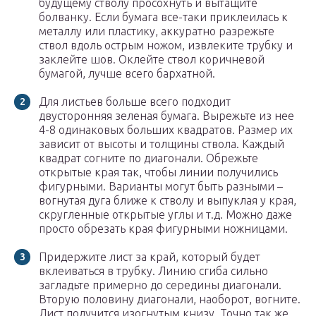
будущему стволу просохнуть и вытащите
болванку. Если бумага все-таки приклеилась к
металлу или пластику, аккуратно разрежьте
ствол вдоль острым ножом, извлеките трубку и
заклейте шов. Оклейте ствол коричневой
бумагой, лучше всего бархатной.
Для листьев больше всего подходит
двусторонняя зеленая бумага. Вырежьте из нее
4-8 одинаковых больших квадратов. Размер их
зависит от высоты и толщины ствола. Каждый
квадрат согните по диагонали. Обрежьте
открытые края так, чтобы линии получились
фигурными. Варианты могут быть разными –
вогнутая дуга ближе к стволу и выпуклая у края,
скругленные открытые углы и т.д. Можно даже
просто обрезать края фигурными ножницами.
Придержите лист за край, который будет
вклеиваться в трубку. Линию сгиба сильно
загладьте примерно до середины диагонали.
Вторую половину диагонали, наоборот, вогните.
Лист получится изогнутым книзу. Точно так же