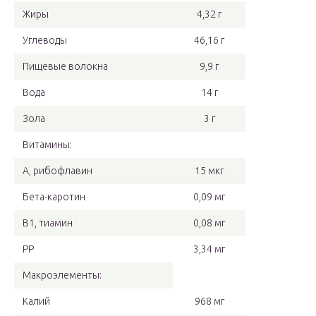
Жиры
4,32 г
Углеводы
46,16 г
Пищевые волокна
9,9 г
Вода
14 г
Зола
3 г
Витамины:
А, рибофлавин
15 мкг
Бета-каротин
0,09 мг
В1, тиамин
0,08 мг
РР
3,34 мг
Макроэлементы:
Калий
968 мг