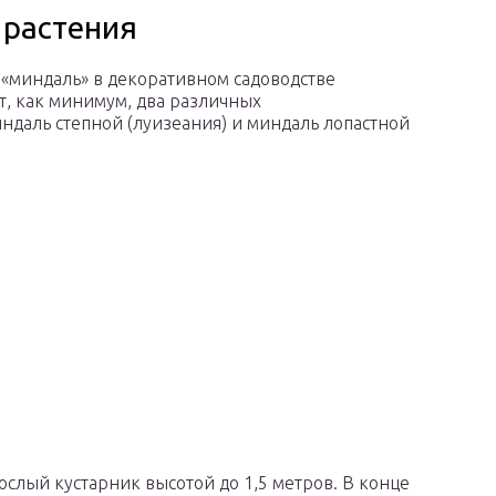
 растения
«миндаль» в декоративном садоводстве
т, как минимум, два различных
индаль степной (луизеания) и миндаль лопастной
слый кустарник высотой до 1,5 метров. В конце