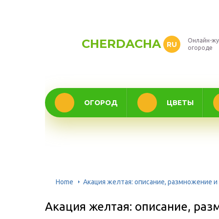
CHERDACHA
Онлайн-жу
RU
огороде
ОГОРОД
ЦВЕТЫ
Home
Акация желтая: описание, размножение 
Акация желтая: описание, раз