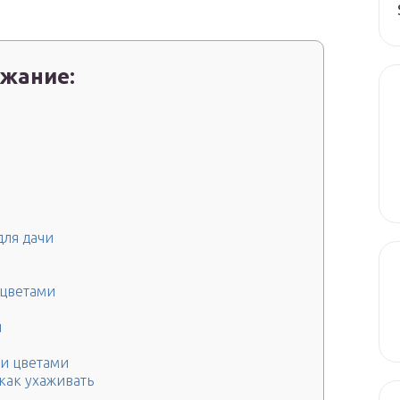
жание:
для дачи
 цветами
и
и цветами
как ухаживать