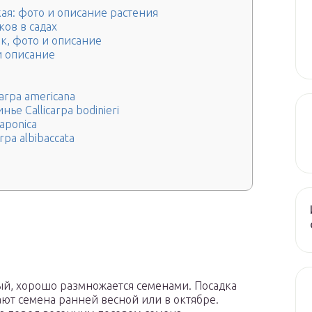
ая: фото и описание растения
ов в садах
к, фото и описание
и описание
arpa americana
е Callicarpa bodinieri
aponica
pa albibaccata
ный, хорошо размножается семенами. Посадка
ают семена ранней весной или в октябре.