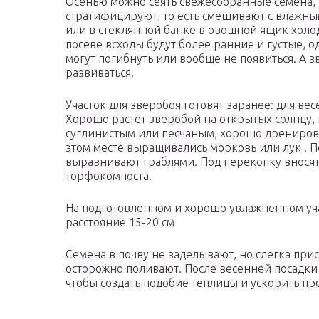
Осенью можно сеять свежесобранные семена, 
стратифицируют, то есть смешивают с влажны
или в стеклянной банке в овощной ящик холо
посеве всходы будут более ранние и густые, о
могут погибнуть или вообще не появиться. А 
развиваться.
Участок для зверобоя готовят заранее: для вес
Хорошо растет зверобой на открытых солнцу,
суглинистым или песчаным, хорошо дрениров
этом месте выращивались морковь или лук . П
выравнивают граблями. Под перекопку вносят
торфокомпоста.
На подготовленном и хорошо увлажненном уча
расстояние 15-20 см
Семена в почву не заделывают, но слегка при
осторожно поливают. После весенней посадки
чтобы создать подобие теплицы и ускорить пр