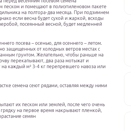
а перед весенним посевом семена
м песком и помещают в полиэтиленовом пакете
дильника на полтора-два месяца. При подзимнем
днако если весна будет сухой и жаркой, всходы
зверобой, посеянный весной, будет медленней
еннего посева – осенью, для осеннего – летом.
 но защищенных от холодных ветров местах с
анным грунтом. Желательно, чтобы раньше на
очву перекапывают, два раза мотыжат и
 на каждый м² 3-4 кг перепревшего навоза или
стке семена сеют рядами, оставляя между ними
сыпают их песком или землей, после чего очень
 грядку на первое время накрывают пленкой,
орастание семян