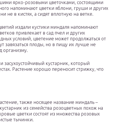
ьшими ярко-розовыми цветочками, состоящими
ного напоминают цветки яблони, груши и других
 не в кистях, а сидят вплотную на ветке.
цветий издали кустики миндаля напоминают
тков привлекает в сад пчел и других
одных условий, цветение может продолжаться от
ут завязаться плоды, но в пищу их лучше не
д организму.
и засухоустойчивый кустарник, который
стах. Растение хорошо переносит стрижку, что
растение, также носящее название миндаль –
кустарник из семейства розоцветных похож на
хровые цветки состоят из множества розовых
истые тычинки.