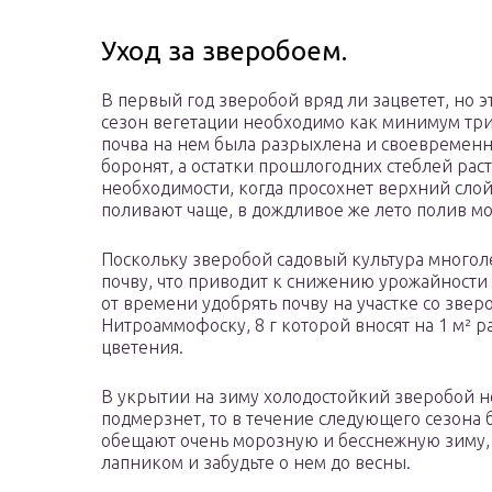
Уход за зверобоем.
В первый год зверобой вряд ли зацветет, но эт
сезон вегетации необходимо как минимум три р
почва на нем была разрыхлена и своевременно
боронят, а остатки прошлогодних стеблей рас
необходимости, когда просохнет верхний слой
поливают чаще, в дождливое же лето полив м
Поскольку зверобой садовый культура многоле
почву, что приводит к снижению урожайности
от времени удобрять почву на участке со зве
Нитроаммофоску, 8 г которой вносят на 1 м² р
цветения.
В укрытии на зиму холодостойкий зверобой не
подмерзнет, то в течение следующего сезона 
обещают очень морозную и бесснежную зиму, 
лапником и забудьте о нем до весны.