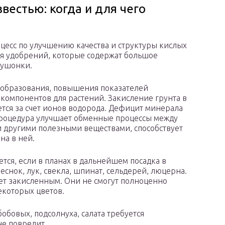
вестью: когда и для чего
цесс по улучшению качества и структуры кислых
ия удобрений, которые содержат большое
 пушонки.
вообразования, повышения показателей
компонентов для растений. Закисление грунта в
ется за счет ионов водорода. Дефицит минерала
 Процедура улучшает обменные процессы между
и другими полезными веществами, способствует
а в ней.
ся, если в планах в дальнейшем посадка в
 чеснок, лук, свекла, шпинат, сельдерей, люцерна.
дет закисленным. Они не смогут полноценно
некоторых цветов.
бобовых, подсолнуха, салата требуется
не повредит.