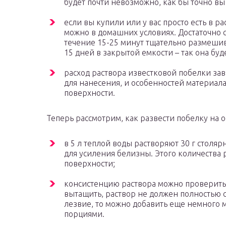
будет почти невозможно, как бы точно в
если вы купили или у вас просто есть в р
можно в домашних условиях. Достаточно с
течение 15-25 минут тщательно размешива
15 дней в закрытой емкости – так она бу
расход раствора известковой побелки зав
для нанесения, и особенностей материала.
поверхности.
Теперь рассмотрим, как развести побелку на о
в 5 л теплой воды растворяют 30 г столярн
для усиления белизны. Этого количества 
поверхности;
консистенцию раствора можно проверить 
вытащить, раствор не должен полностью ст
лезвие, то можно добавить еще немного 
порциями.