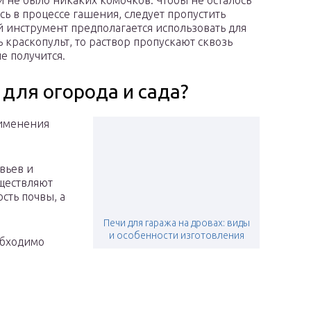
и не было никаких комочков. Чтобы не осталось
сь в процессе гашения, следует пропустить
ой инструмент предполагается использовать для
 краскопульт, то раствор пропускают сквозь
е получится.
 для огорода и сада?
именения
вьев и
уществляют
сть почвы, а
Печи для гаража на дровах: виды
и особенности изготовления
обходимо