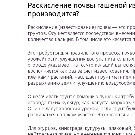
Раскисление почвы гашеной из
производится?
Раскисление (известкование) почвы — это про
грунтов. Осуществляется посредством внесен
количество кальция. В том числе это касается
Это требуется для правильного процесса поч
урожайности, улучшения доступа питательных 
огороде указывает на то, что кальций вытесня
восполняется как раз за счет известкования.
клетками растений, насыщает грунт магнием 
разрыхлению земли, улучшению воздухообмен
Ощелачивать грунт с помощью пушонки требует
огороде таких культур, как: капуста, морковь,
Они не дадут хороший урожай, если грунт бу
развиваться на таком участке. Это касается и 
Для огурцов, винограда, кукурузы, злаковый, 
нейтральная почва, но внесение пушонки им 