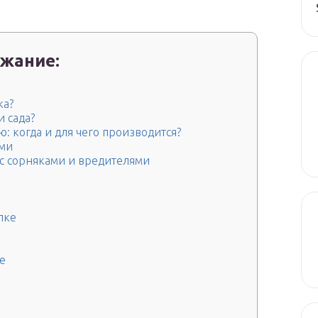
жание:
ка?
и сада?
: когда и для чего производится?
ями
с сорняками и вредителями
лке
те