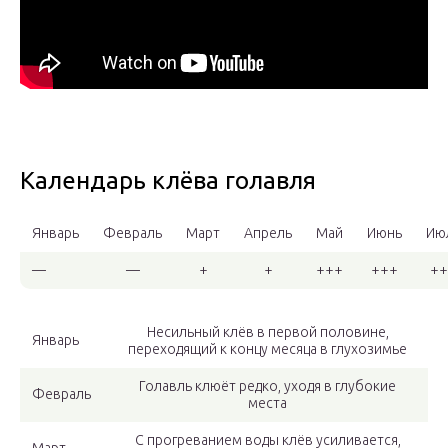
Календарь клёва голавля
Январь
Февраль
Март
Апрель
Май
Июнь
Ию
—
—
+
+
+++
+++
++
Несильный клёв в первой половине,
Январь
переходящий к концу месяца в глухозимье
Голавль клюёт редко, уходя в глубокие
Февраль
места
С прогреванием воды клёв усиливается,