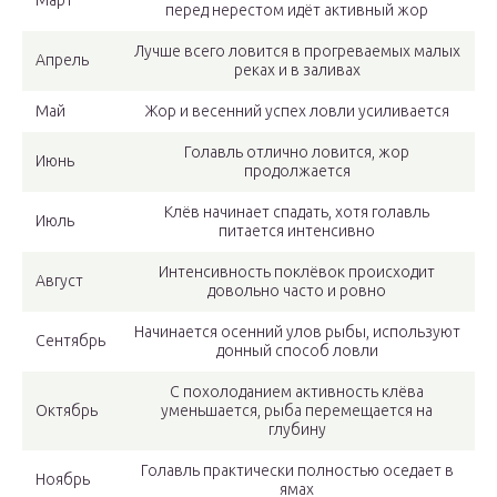
Март
перед нерестом идёт активный жор
Лучше всего ловится в прогреваемых малых
Апрель
реках и в заливах
Май
Жор и весенний успех ловли усиливается
Голавль отлично ловится, жор
Июнь
продолжается
Клёв начинает спадать, хотя голавль
Июль
питается интенсивно
Интенсивность поклёвок происходит
Август
довольно часто и ровно
Начинается осенний улов рыбы, используют
Сентябрь
донный способ ловли
С похолоданием активность клёва
Октябрь
уменьшается, рыба перемещается на
глубину
Голавль практически полностью оседает в
Ноябрь
ямах