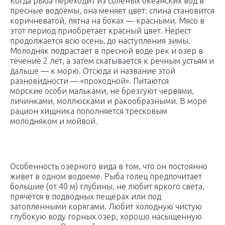
Когда рыба переходит из соленых океанских вод в
пресные водоемы, она меняет цвет: спина становится
коричневатой, пятна на боках — красными. Мясо в
этот период приобретает красный цвет. Нерест
продолжается всю осень, до наступления зимы.
Молодняк подрастает в пресной воде рек и озер в
течение 2 лет, а затем скатывается к речным устьям и
дальше — к морю. Отсюда и название этой
разновидности — «проходной». Питаются
морские особи мальками, не брезгуют червями,
личинками, моллюсками и ракообразными. В море
рацион хищника пополняется тресковым
молодняком и мойвой.
Особенность озерного вида в том, что он постоянно
живет в одном водоеме. Рыба голец предпочитает
большие (от 40 м) глубины, не любит яркого света,
прячется в подводных пещерах или под
затопленными корягами. Любит холодную чистую
глубокую воду горных озер, хорошо насыщенную