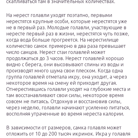
скапливаться там в значительных количествах.
На нерест голавли уходят поэтапно, первыми
нерестятся крупные особи, которые нерестятся уже
не в первый раз. Молодые голавли, участвующие в
нересте первый раз в жизни, нерестятся чуть позже,
когда вода больше прогреется. На нерестилище
количество самок примерно в два раза превышает
число самцов. Нерест стаи голавлей может
продолжаться до 3 часов. Нерест голавлей хорошо
видно с берега, они высовывают спины из воды и
производят много шума свои плеском. Когда одна
группа голавлей отметала икру, она уходит, а через
некоторое время на смену ей приходит другая.
Отнерестившись голавли уходят на глубокие места и
там восстанавливают свои силы, некоторое время
совсем не питаясь. Отдохнув и восстановив силы,
через неделю, голавли начинают усиленно питаться,
восполняя утраченные во время нереста калории.
В зависимости от размеров, самка голавля может
отложить от 10 до 200 тысяч икринок. Икра у голавля