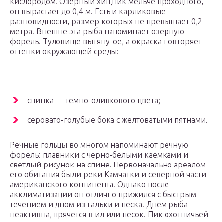
кислородом. Озерный хищник мельче проходного,
он вырастает до 0,4 м. Есть и карликовые
разновидности, размер которых не превышает 0,2
метра. Внешне эта рыба напоминает озерную
форель. Туловище вытянутое, а окраска повторяет
оттенки окружающей среды:
спинка — темно-оливкового цвета;
серовато-голубые бока с желтоватыми пятнами.
Речные гольцы во многом напоминают речную
форель: плавники с черно-белыми каемками и
светлый рисунок на спине. Первоначально ареалом
его обитания были реки Камчатки и северной части
американского континента. Однако после
акклиматизации он отлично прижился с быстрым
течением и дном из гальки и песка. Днем рыба
неактивна, прячется в ил или песок. Пик охотничьей