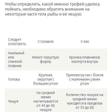
Чтобы определить, какой именно трофей удалось
поймать, необходимо обратить внимание на
некоторые части тела рыбы и ее чешую:
Следует
У голавля
У язя
осмотреть
Анальный
или
Имеет округлую
Кромка плавников
спинной
форму
изогнута внутрь
плавник
Крупная,
Приплюснутая с боков
Голова
округлая с
с маленьким узким
большим ртом
ртом
На средней
Количество чешуек на
линии
средней линии
Чешуя
насчитывается
находится в пределах
от 44 до 46
от 55 до 60
чешуек