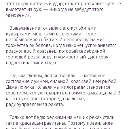
этот сокрушителный удар, от которого хлыст чуть не
вылетает из рук, — никогда не забудут этого
мгновения!
Вываживание голавля с его кульбитами,
кувырками, мощными всплесками – тоже
незабываемое событие. И непередаваем миг
торжества рыболова, когда наконец успокаивается
красноперый красавец, который серебряной
торпедой резал воду, и усмиренный дает себя
подвести к самой лодке.
Одним словом, ловля голавля — настояшее
состязание с умной, сильной, красивейшей рыбой.
Даже поимка голавля на килограмм становится
событием, что уж говорить о поимке красавца на 2-3
кг! Это уже просто торпеда на леске,
радиоуправляемая ракета!
Только вот беда: редкими на наших реках стали
такие красавцы-гравитаны. Поэтому правильнее
всего будет, если мы, полюбовавшись на живое