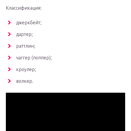
Классификация:
джеркбейт;
дартер;
раттлин;
чаггер (поппер);
кроулер;
волкер.