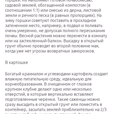
горшки. Их наполняют готовой почвосмесью,
садовой землей, обогащенной компостом (в
соотношении 1:1) или смесью из дерна, листовой
земли и речного песка (в равных пропорциях). На
зиму горшки советуют поставить в прохладное
затененное место, например, в подвал и поливать
очень умеренно, не допуская полного пересыхания
почвы. Весной растения можно перенести в комнату
или на застекленный балкон. Высадку в открытый
грунт обычно проводят во второй половине мая,
когда уже нет угрозы возвратных заморозков.
В картошке
Богатый крахмалом и углеводами картофель создает
влажную питательную среду, идеальную для
корнеобразования. В очищенном от глазков
крупном клубне делают одно или несколько
отверстий, в которые вертикально вставляют
подготовленные черенки. Такие саженцы можно
сразу высадить в открытый грунт или поместить в
контейнер, засыпать землей приблизительно на 2/3